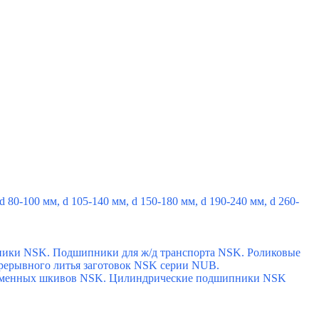
d 80-100 мм,
d 105-140 мм,
d 150-180 мм,
d 190-240 мм,
d 260-
ники NSK.
Подшипники для ж/д транспорта NSK.
Роликовые
ерывного литья заготовок NSK серии NUB.
еменных шкивов NSK.
Цилиндрические подшипники NSK