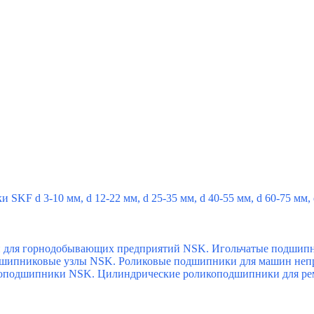
и SKF d 3-10 мм,
d 12-22 мм,
d 25-35 мм,
d 40-55 мм,
d 60-75 мм,
и для горнодобывающих предприятий NSK.
Игольчатые подшип
шипниковые узлы NSK.
Роликовые подшипники для машин непр
коподшипники NSK.
Цилиндрические роликоподшипники для р